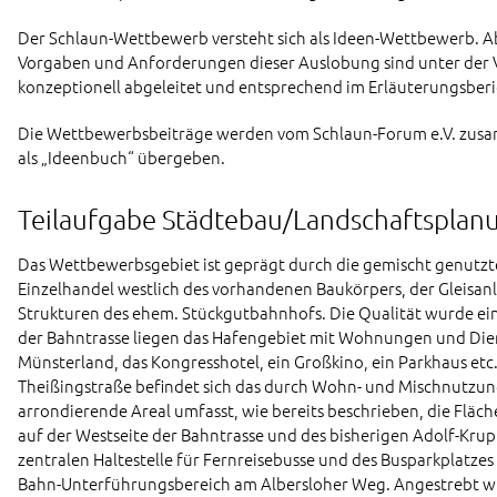
Der Schlaun-Wettbewerb versteht sich als Ideen-Wettbewerb. 
Vorgaben und Anforderungen dieser Auslobung sind unter der Vo
konzeptionell abgeleitet und entsprechend im Erläuterungsber
Die Wettbewerbsbeiträge werden vom Schlaun-Forum e.V. zusa
als „Ideenbuch“ übergeben.
Teilaufgabe Städtebau/Landschaftsplan
Das Wettbewerbsgebiet ist geprägt durch die gemischt genutzte
Einzelhandel westlich des vorhandenen Baukörpers, der Gleisan
Strukturen des ehem. Stückgutbahnhofs. Die Qualität wurde ein
der Bahntrasse liegen das Hafengebiet mit Wohnungen und Dien
Münsterland, das Kongresshotel, ein Großkino, ein Parkhaus etc.
Theißingstraße befindet sich das durch Wohn- und Mischnutzung
arrondierende Areal umfasst, wie bereits beschrieben, die Fläc
auf der Westseite der Bahntrasse und des bisherigen Adolf-Kr
zentralen Haltestelle für Fernreisebusse und des Busparkplatze
Bahn-Unterführungsbereich am Albersloher Weg. Angestrebt wir