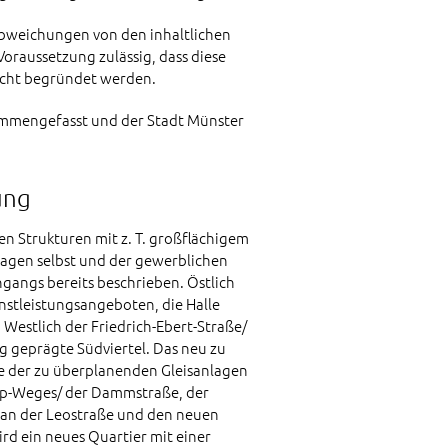
Abweichungen von den inhaltlichen
raussetzung zulässig, dass diese
icht begründet werden.
mmengefasst und der Stadt Münster
ung
n Strukturen mit z. T. großflächigem
lagen selbst und der gewerblichen
gangs bereits beschrieben. Östlich
stleistungsangeboten, die Halle
 Westlich der Friedrich-Ebert-Straße/
 geprägte Südviertel. Das neu zu
he der zu überplanenden Gleisanlagen
upp-Weges/ der Dammstraße, der
s an der Leostraße und den neuen
d ein neues Quartier mit einer