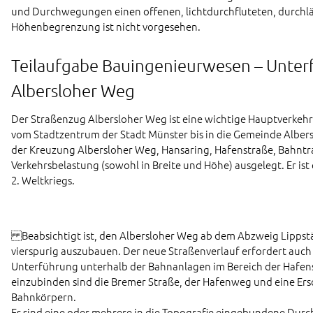
und Durchwegungen einen offenen, lichtdurchfluteten, durchl
Höhenbegrenzung ist nicht vorgesehen.
Teilaufgabe Bauingenieurwesen – Unter
Albersloher Weg
Der Straßenzug Albersloher Weg ist eine wichtige Hauptverkehrss
vom Stadtzentrum der Stadt Münster bis in die Gemeinde Albers
der Kreuzung Albersloher Weg, Hansaring, Hafenstraße, Bahntras
Verkehrsbelastung (sowohl in Breite und Höhe) ausgelegt. Er is
2. Weltkriegs.
Beabsichtigt ist, den Albersloher Weg ab dem Abzweig Lippstä
vierspurig auszubauen. Der neue Straßenverlauf erfordert auc
Unterführung unterhalb der Bahnanlagen im Bereich der Hafen
einzubinden sind die Bremer Straße, der Hafenweg und eine Er
Bahnkörpern.
Es sind eine oder mehrere in die Topografie eingebundene Dur