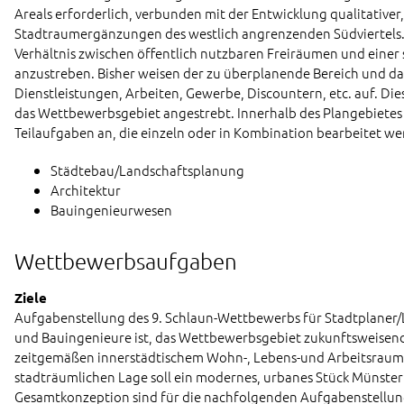
Areals erforderlich, verbunden mit der Entwicklung qualitativer, 
Stadtraumergänzungen des westlich angrenzenden Südviertels.
Verhältnis zwischen öffentlich nutzbaren Freiräumen und eine
anzustreben. Bisher weisen der zu überplanende Bereich und d
Dienstleistungen, Arbeiten, Gewerbe, Discountern, etc. auf. Di
das Wettbewerbsgebiet angestrebt. Innerhalb des Plangebietes 
Teilaufgaben an, die einzeln oder in Kombination bearbeitet we
Städtebau/Landschaftsplanung
Architektur
Bauingenieurwesen
Wettbewerbsaufgaben
Ziele
Aufgabenstellung des 9. Schlaun-Wettbewerbs für Stadtplaner/
und Bauingenieure ist, das Wettbewerbsgebiet zukunftsweisend 
zeitgemäßen innerstädtischem Wohn-, Lebens-und Arbeitsraum 
stadträumlichen Lage soll ein modernes, urbanes Stück Münster
Gesamtkonzeption sind für die nachfolgenden Aufgabenstellu