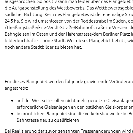
ausgesprochen. So positiv kann man leider über das Plangebiet no
die Aufgabenstellung des Wettbewerbs. Das Wettbewerbsgebie
südlicher Richtung. Kern des Plangebietes ist der ehemalige St
24,5 ha. Sie wird umschlossen von der Roddestraße im Süden, de
/Theißingstraße/Frie-Vendt-Straße/Bahnhofstraße im Westen,
Bahngleisen im Osten und der Hafenstrasse/dem Berliner Platz 
bilderbuchhafte schöne Stadt. Wer dieses Plangebiet betritt, wi
noch andere Stadtbilder zu bieten hat.
Für dieses Plangebiet werden folgende gravierende Veränderun
angestrebt:
auf der Westseite sollen nicht mehr genutzte Gleisanlag
erforderliche Gleisanlagen an den östlichen Gleiskörper 
im nördlichen Plangebiet sind die Verkehrsbauwerke im B
Bahntrasse neu zu qualifizieren
Bei Realisierung der zuvor genannten Trassenänderungen wird