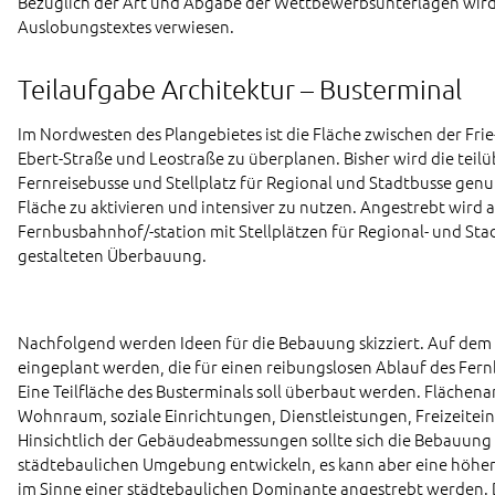
Bezüglich der Art und Abgabe der Wettbewerbsunterlagen wird 
Auslobungstextes verwiesen.
Teilaufgabe Architektur – Busterminal
Im Nordwesten des Plangebietes ist die Fläche zwischen der Frie
Ebert-Straße und Leostraße zu überplanen. Bisher wird die teilüb
Fernreisebusse und Stellplatz für Regional und Stadtbusse genutz
Fläche zu aktivieren und intensiver zu nutzen. Angestrebt wird an
Fernbusbahnhof/-station mit Stellplätzen für Regional- und Sta
gestalteten Überbauung.
Nachfolgend werden Ideen für die Bebauung skizziert. Auf dem
eingeplant werden, die für einen reibungslosen Ablauf des Fern
Eine Teilfläche des Busterminals soll überbaut werden. Flächena
Wohnraum, soziale Einrichtungen, Dienstleistungen, Freizeitein
Hinsichtlich der Gebäudeabmessungen sollte sich die Bebauung 
städtebaulichen Umgebung entwickeln, es kann aber eine höher
im Sinne einer städtebaulichen Dominante angestrebt werden.