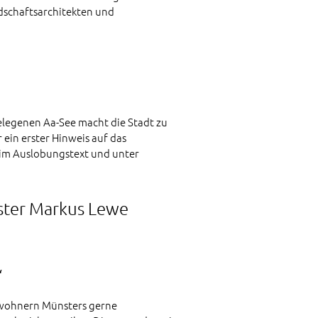
dschaftsarchitekten und
elegenen Aa-See macht die Stadt zu
ein erster Hinweis auf das
e im Auslobungstext und unter
ster Markus Lewe
“
Bewohnern Münsters gerne