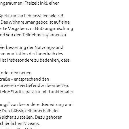
gsräumen, Freizeit inkl. einer
Spektrum an Lebensstilen wie z.B.
. Das Wohnraumangebot ist auf eine
nzierte Vorgaben zur Nutzungsmischung
 und von den Teilnehmern/-innen zu
r Verbesserung der Nutzungs- und
 Kommunikation der innerhalb des
ist insbesondere zu bedenken, dass
m oder den neuen
raße – entsprechend den
urwesen – vertiefend zu bearbeiten.
 eine Stadtreparatur mit funktionaler
ngangs“ von besonderer Bedeutung und
 Durchlässigkeit innerhalb der
sicher zu stellen. Dazu gehören
hiedlichen Niveaus.