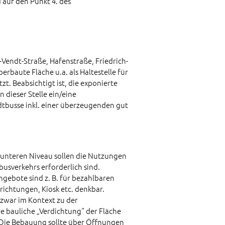
auf den Punkt 4. des
-Vendt-Straße, Hafenstraße, Friedrich-
erbaute Fläche u.a. als Haltestelle für
t. Beabsichtigt ist, die exponierte
 dieser Stelle ein/eine
dtbusse inkl. einer überzeugenden gut
 unteren Niveau sollen die Nutzungen
busverkehrs erforderlich sind.
ngebote sind z. B. für bezahlbaren
richtungen, Kiosk etc. denkbar.
zwar im Kontext zu der
e bauliche „Verdichtung“ der Fläche
 Die Bebauung sollte über Öffnungen