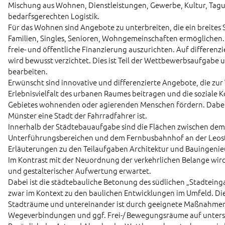
Mischung aus Wohnen, Dienstleistungen, Gewerbe, Kultur, Tagun
bedarfsgerechten Logistik.
Für das Wohnen sind Angebote zu unterbreiten, die ein breites 
Familien, Singles, Senioren, Wohngemeinschaften ermöglichen
freie- und öffentliche Finanzierung auszurichten. Auf differe
wird bewusst verzichtet. Dies ist Teil der Wettbewerbsaufgabe
bearbeiten.
Erwünscht sind innovative und differenzierte Angebote, die zu
Erlebnisvielfalt des urbanen Raumes beitragen und die soziale
Gebietes wohnenden oder agierenden Menschen fördern. Dabei 
Münster eine Stadt der Fahrradfahrer ist.
Innerhalb der Städtebauaufgabe sind die Flächen zwischen de
Unterführungsbereichen und dem Fernbusbahnhof an der Leost
Erläuterungen zu den Teilaufgaben Architektur und Bauingenie
Im Kontrast mit der Neuordnung der verkehrlichen Belange wird
und gestalterischer Aufwertung erwartet.
Dabei ist die städtebauliche Betonung des südlichen „Stadtei
zwar im Kontext zu den baulichen Entwicklungen im Umfeld. Die
Stadträume und untereinander ist durch geeignete Maßnahmen 
Wegeverbindungen und ggf. Frei-/ Bewegungsräume auf untersc