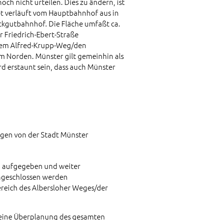
ch nicht urteilen. Dies zu ändern, ist
t verläuft vom Hauptbahnhof aus in
ückgutbahnhof. Die Fläche umfaßt ca.
r Friedrich-Ebert-Straße
 dem Alfred-Krupp-Weg/den
im Norden. Münster gilt gemeinhin als
rd erstaunt sein, dass auch Münster
gen von der Stadt Münster
en aufgegeben und weiter
angeschlossen werden
ereich des Albersloher Weges/der
 eine Überplanung des gesamten